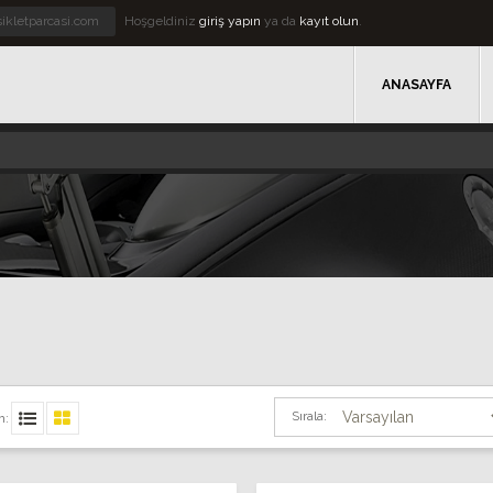
ikletparcasi.com
Hoşgeldiniz
giriş yapın
ya da
kayıt olun
.
ANASAYFA
Sırala:
m: