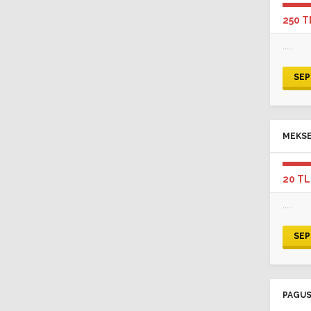
250 T
.....
SEP
MEKSE
20 TL
.....
SEP
PAGUS