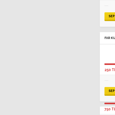
.....
SEP
FAR K
250 T
.....
SEP
750 T