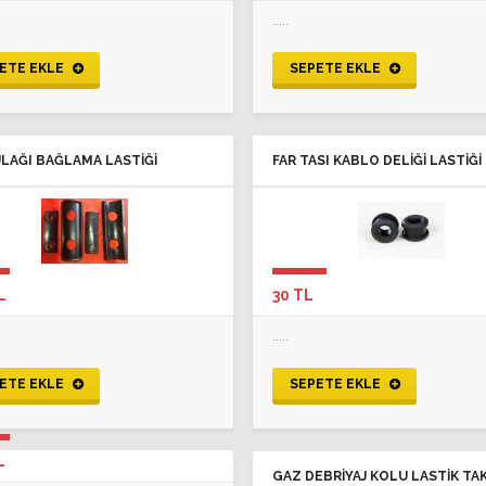
.....
ETE EKLE
SEPETE EKLE
ULAĞI BAĞLAMA LASTIĞI
FAR TASI KABLO DELIĞI LASTIĞI
L
30 TL
.....
ETE EKLE
SEPETE EKLE
L
GAZ DEBRIYAJ KOLU LASTIK TAK