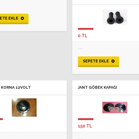
ETE EKLE
0 TL
.....
SEPETE EKLE
 KORNA 12VOLT
JANT GÖBEK KAPAĞI
150 TL
.....