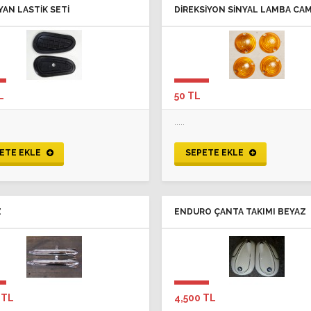
YAN LASTIK SETI
DIREKSIYON SINYAL LAMBA CAM
HELLA
L
50 TL
.....
ETE EKLE
SEPETE EKLE
Z
ENDURO ÇANTA TAKIMI BEYAZ
 TL
4,500 TL