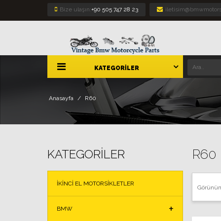
Bize ulaşın:
+90 505 747 28 23
iletisim@bmwmotors
KATEGORILER
Anasayfa
R60
R60
KATEGORILER
İKINCI EL MOTORSIKLETLER
Görünü
BMW