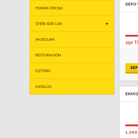
DEPO 
HONDA CBX750
STEIB SIDE CAR
AKSESUAR
250 T
.....
RESTORASYON
SEP
İLETISIM
KATALOG
EKSO
1,000