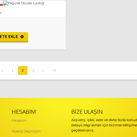
L
ETE EKLE
<
1
2
3
>
>|
HESABIM
BIZE ULAŞIN
Alışveriş, iptal, iade ve daha fazla konu
Hesabım
detaylı bilgi almak için bizimle iletişime
geçebilirsiniz.
Sipariş Geçmişim