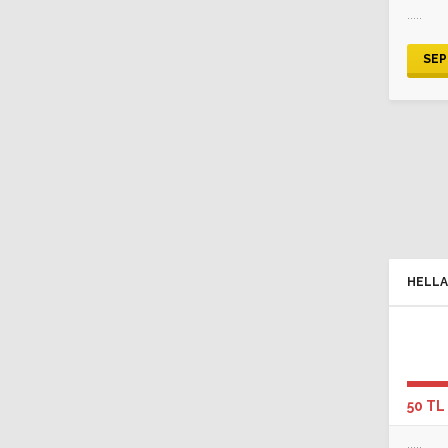
.....
SEP
HELLA
50 TL
.....