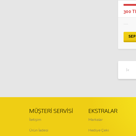
300 T
.....
SEP
|<
MÜŞTERI SERVISI
EKSTRALAR
İletişim
Markalar
Ürün İadesi
Hediye Çeki