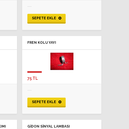
.....
SEPETE EKLE
FREN KOLU YAYI
75 TL
.....
SEPETE EKLE
IMI
GIDON SINYAL LAMBASI