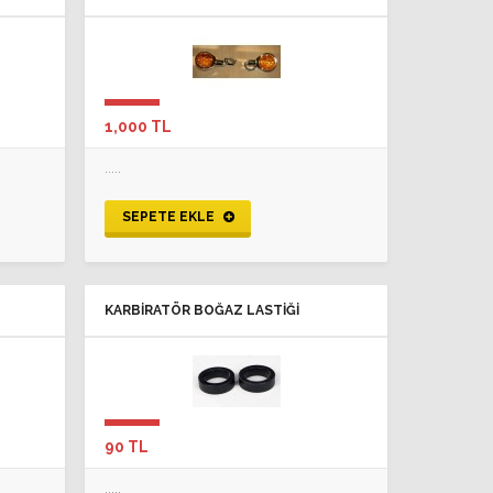
1,000 TL
.....
SEPETE EKLE
KARBIRATÖR BOĞAZ LASTIĞI
90 TL
.....