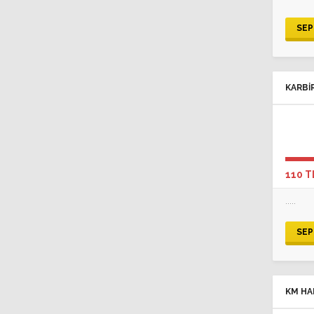
SEP
KARBI
KELEP
110 T
.....
SEP
KM HA