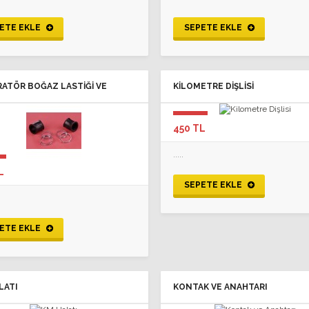
ETE EKLE
SEPETE EKLE
RATÖR BOĞAZ LASTIĞI VE
KILOMETRE DIŞLISI
ÇELERI
450 TL
.....
L
SEPETE EKLE
ETE EKLE
LATI
KONTAK VE ANAHTARI