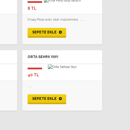
8 TL
Kısap Paso eski stok malzemesi .....
SEPETE EKLE
ORTA SEHPA YAYI
40 TL
.....
SEPETE EKLE